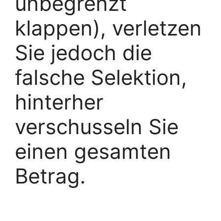
unbegrenzt
klappen), verletzen
Sie jedoch die
falsche Selektion,
hinterher
verschusseln Sie
einen gesamten
Betrag.