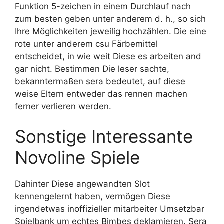
Funktion 5-zeichen in einem Durchlauf nach
zum besten geben unter anderem d.
h., so sich
Ihre Möglichkeiten jeweilig hochzählen. Die eine
rote unter anderem csu Färbemittel
entscheidet, in wie weit Diese es arbeiten and
gar nicht. Bestimmen Die leser sachte,
bekanntermaßen sera bedeutet, auf diese
weise Eltern entweder das rennen machen
ferner verlieren werden.
Sonstige Interessante
Novoline Spiele
Dahinter Diese angewandten Slot
kennengelernt haben, vermögen Diese
irgendetwas inoffizieller mitarbeiter Umsetzbar
Spielbank um echtes Bimbes deklamieren. Sera