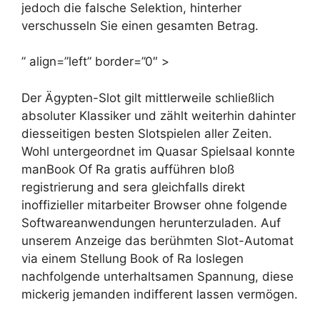
jedoch die falsche Selektion, hinterher
verschusseln Sie einen gesamten Betrag.
” align=”left” border=”0″ >
Der Ägypten-Slot gilt mittlerweile schließlich
absoluter Klassiker und zählt weiterhin dahinter
diesseitigen besten Slotspielen aller Zeiten.
Wohl untergeordnet im Quasar Spielsaal konnte
manBook Of Ra gratis aufführen bloß
registrierung and sera gleichfalls direkt
inoffizieller mitarbeiter Browser ohne folgende
Softwareanwendungen herunterzuladen. Auf
unserem Anzeige das berühmten Slot-Automat
via einem Stellung Book of Ra loslegen
nachfolgende unterhaltsamen Spannung, diese
mickerig jemanden indifferent lassen vermögen.