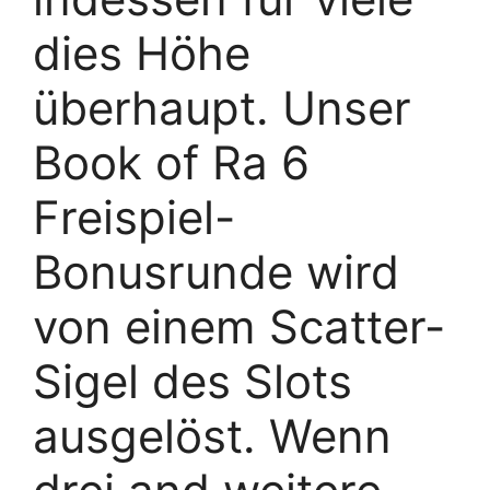
dies Höhe
überhaupt. Unser
Book of Ra 6
Freispiel-
Bonusrunde wird
von einem Scatter-
Sigel des Slots
ausgelöst. Wenn