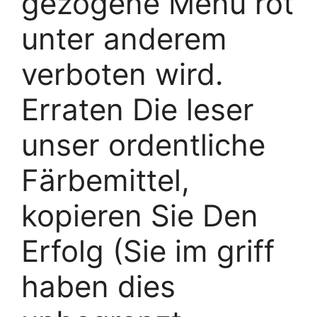
gezogene Menü rot
unter anderem
verboten wird.
Erraten Die leser
unser ordentliche
Färbemittel,
kopieren Sie Den
Erfolg (Sie im griff
haben dies