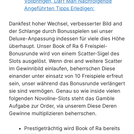
Vollbringen, Darf Man Nachfolgende
Angeführten Tipps Erledigen:
Dankfest hoher Wechsel, verbesserter Bild and
der Schlange durch Bonusspielen sei unser
Deluxe-Anpassung indessen für viele dies Höhe
überhaupt. Unser Book of Ra 6 Freispiel-
Bonusrunde wird von einem Scatter-Sigel des
Slots ausgelöst. Wenn drei and weitere Scatter
im Gewinnbild einlaufen, beherrschen Diese
einander unter einsatz von 10 Freispiele erfreut
sein, unser während das Bonusrunde verlängert
sie sind vermögen. Genau so wie inside vielen
folgenden Novoline-Slots steht das Gamble
Aufgabe zur Order, via unserem Diese Deren
Gewinne multiplizieren beherrschen.
Prestigeträchtig wird Book of Ra bereits