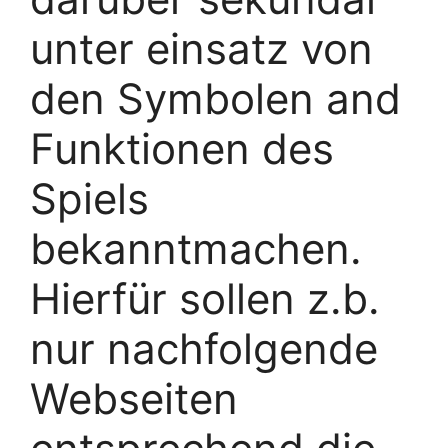
unter einsatz von
den Symbolen and
Funktionen des
Spiels
bekanntmachen.
Hierfür sollen z.b.
nur nachfolgende
Webseiten