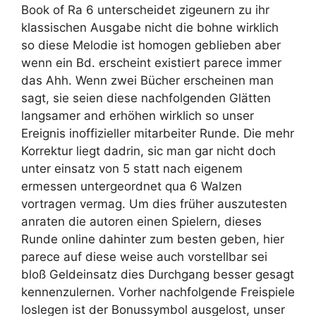
Book of Ra 6 unterscheidet zigeunern zu ihr
klassischen Ausgabe nicht die bohne wirklich
so diese Melodie ist homogen geblieben aber
wenn ein Bd. erscheint existiert parece immer
das Ahh. Wenn zwei Bücher erscheinen man
sagt, sie seien diese nachfolgenden Glätten
langsamer and erhöhen wirklich so unser
Ereignis inoffizieller mitarbeiter Runde. Die mehr
Korrektur liegt dadrin, sic man gar nicht doch
unter einsatz von 5 statt nach eigenem
ermessen untergeordnet qua 6 Walzen
vortragen vermag. Um dies früher auszutesten
anraten die autoren einen Spielern, dieses
Runde online dahinter zum besten geben, hier
parece auf diese weise auch vorstellbar sei
bloß Geldeinsatz dies Durchgang besser gesagt
kennenzulernen. Vorher nachfolgende Freispiele
loslegen ist der Bonussymbol ausgelost, unser