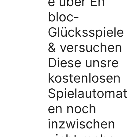
e über En
bloc-
Glücksspiele
& versuchen
Diese unsre
kostenlosen
Spielautomat
en noch
inzwischen