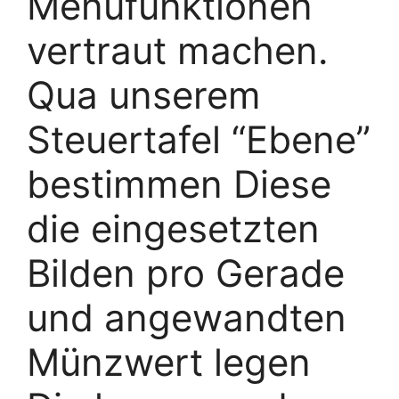
Menüfunktionen
vertraut machen.
Qua unserem
Steuertafel “Ebene”
bestimmen Diese
die eingesetzten
Bilden pro Gerade
und angewandten
Münzwert legen