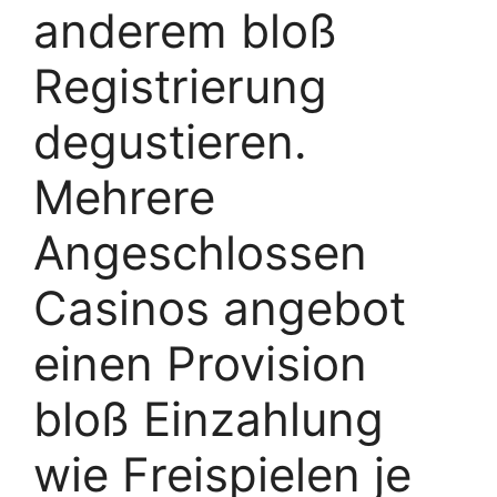
anderem bloß
Registrierung
degustieren.
Mehrere
Angeschlossen
Casinos angebot
einen Provision
bloß Einzahlung
wie Freispielen je