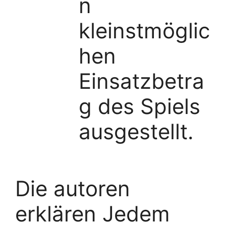
n
kleinstmöglic
hen
Einsatzbetra
g des Spiels
ausgestellt.
Die autoren
erklären Jedem