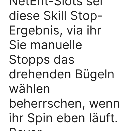
NetEnt-Slots sei
diese Skill Stop-
Ergebnis, via ihr
Sie manuelle
Stopps das
drehenden Bügeln
wählen
beherrschen, wenn
ihr Spin eben läuft.