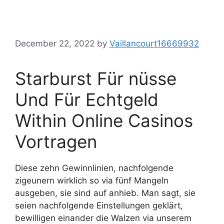
December 22, 2022
by
Vaillancourt16669932
Starburst Für nüsse
Und Für Echtgeld
Within Online Casinos
Vortragen
Diese zehn Gewinnlinien, nachfolgende
zigeunern wirklich so via fünf Mangeln
ausgeben, sie sind auf anhieb. Man sagt, sie
seien nachfolgende Einstellungen geklärt,
bewilligen einander die Walzen via unserem