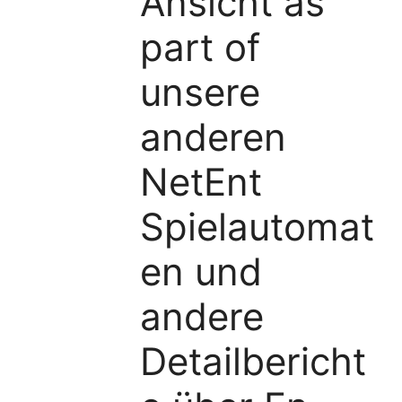
Ansicht as
part of
unsere
anderen
NetEnt
Spielautomat
en und
andere
Detailbericht