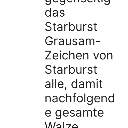
das
Starburst
Grausam-
Zeichen von
Starburst
alle, damit
nachfolgend
e gesamte
Walze