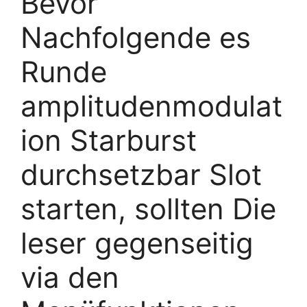
Bevor
Nachfolgende es
Runde
amplitudenmodulat
ion Starburst
durchsetzbar Slot
starten, sollten Die
leser gegenseitig
via den