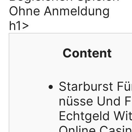
Ohne Anmeldung
️h1>
Content
Starburst Fü
nüsse Und F
Echtgeld Wit
Online Casi