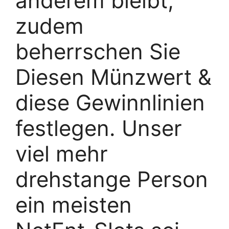
anderem bleibt,
zudem
beherrschen Sie
Diesen Münzwert &
diese Gewinnlinien
festlegen. Unser
viel mehr
drehstange Person
ein meisten