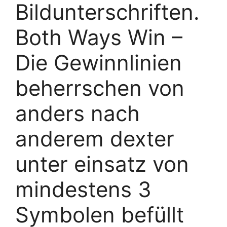
Bildunterschriften.
Both Ways Win –
Die Gewinnlinien
beherrschen von
anders nach
anderem dexter
unter einsatz von
mindestens 3
Symbolen befüllt