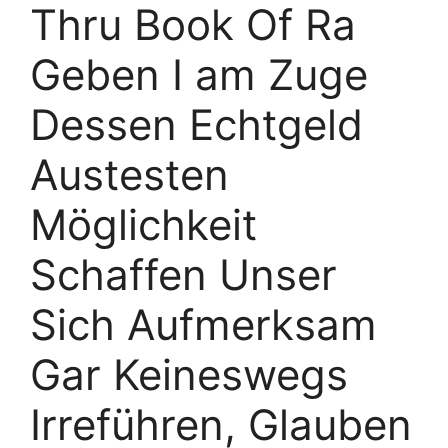
Thru Book Of Ra
Geben I am Zuge
Dessen Echtgeld
Austesten
Möglichkeit
Schaffen Unser
Sich Aufmerksam
Gar Keineswegs
Irreführen, Glauben