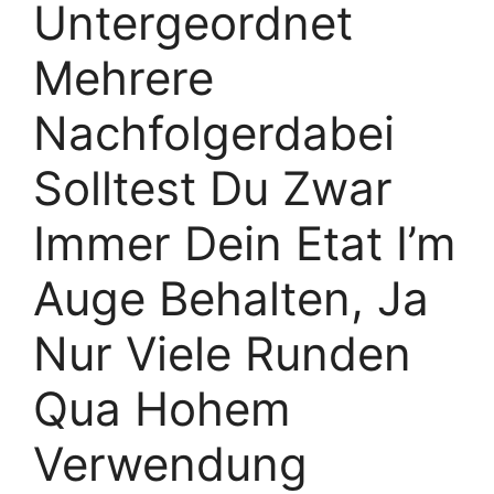
Untergeordnet
Mehrere
Nachfolgerdabei
Solltest Du Zwar
Immer Dein Etat I’m
Auge Behalten, Ja
Nur Viele Runden
Qua Hohem
Verwendung