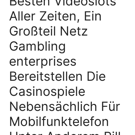
Besten Videoslots
Aller Zeiten, Ein
Großteil Netz
Gambling
enterprises
Bereitstellen Die
Casinospiele
Nebensächlich Für
Mobilfunktelefon