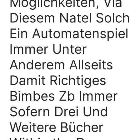
Möglichkeiten, Via
Diesem Natel Solch
Ein Automatenspiel
Immer Unter
Anderem Allseits
Damit Richtiges
Bimbes Zb Immer
Sofern Drei Und
Weitere Bücher