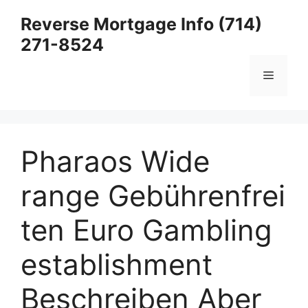
Skip
Reverse Mortgage Info (714)
to
271-8524
content
Menu
Pharaos Wide
range Gebührenfrei
ten Euro Gambling
establishment
Beschreiben Aber