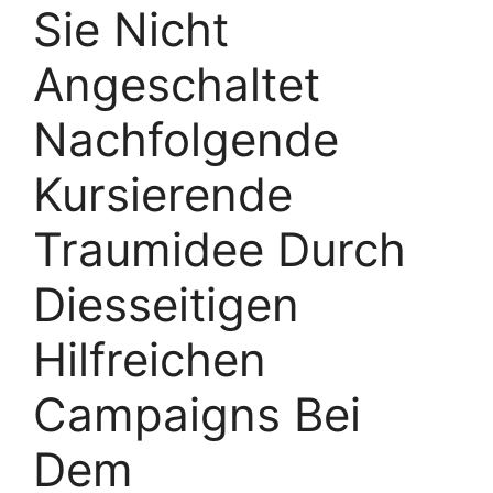
Sie Nicht
Angeschaltet
Nachfolgende
Kursierende
Traumidee Durch
Diesseitigen
Hilfreichen
Campaigns Bei
Dem