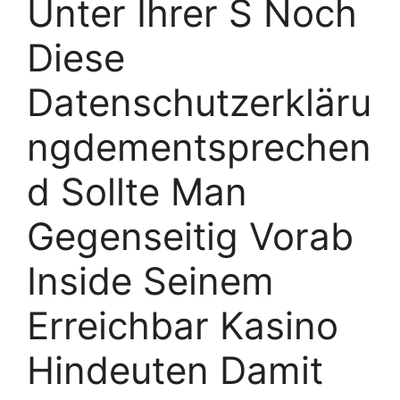
Unter Ihrer S Noch
Diese
Datenschutzerkläru
ngdementsprechen
d Sollte Man
Gegenseitig Vorab
Inside Seinem
Erreichbar Kasino
Hindeuten Damit