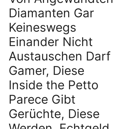
Diamanten Gar
Keineswegs
Einander Nicht
Austauschen Darf
Gamer, Diese
Inside the Petto
Parece Gibt
Gerüchte, Diese
Werden, Echtgeld