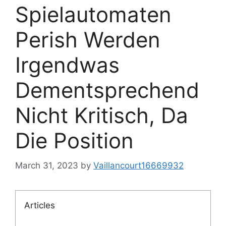
Spielautomaten
Perish Werden
Irgendwas
Dementsprechend
Nicht Kritisch, Da
Die Position
March 31, 2023
by
Vaillancourt16669932
Articles