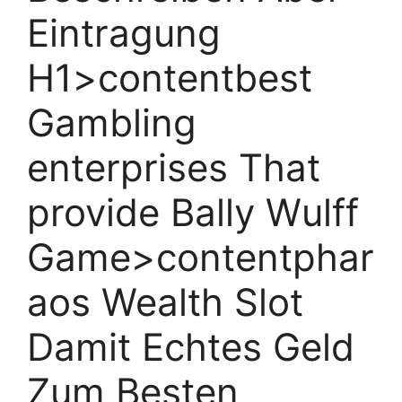
Eintragung
H1>contentbest
Gambling
enterprises That
provide Bally Wulff
Game>contentphar
aos Wealth Slot
Damit Echtes Geld
Zum Besten