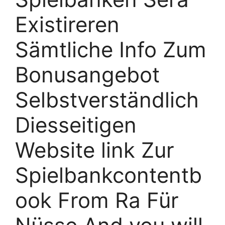
Existireren
Sämtliche Info Zum
Bonusangebot
Selbstverständlich
Diesseitigen
Website link Zur
Spielbankcontentb
ook From Ra Für