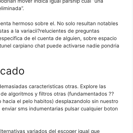
odri­an mover indica igual parship cual “una
eliminada”.
enta hermoso sobre el. No solo resultan notables
as a la variacii?relucientes de preguntas
 especifica de el cuenta de alguien, sobre espacio
 tunel carpiano chat puede activarse nadie pondri­a
scado
emasiadas caracteristicas otras. Explore las
 de algoritmos y filtros otras (fundamentados ??
 hacia el pelo habitos) desplazandolo sin nuestro
s, enviar sms indumentarias pulsar cualquier boton
lternativas variados del escoger igual que