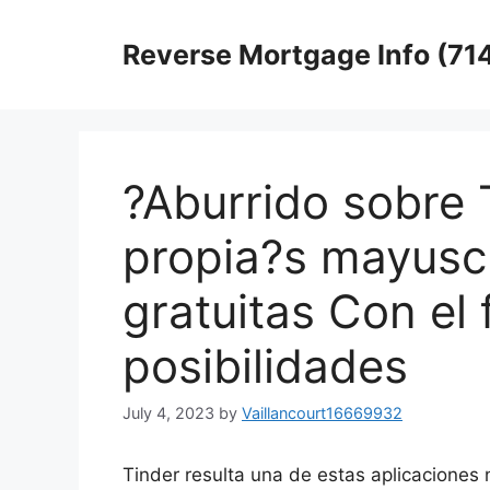
Skip
to
Reverse Mortgage Info (71
content
?Aburrido sobre 
propia?s mayuscu
gratuitas Con el 
posibilidades
July 4, 2023
by
Vaillancourt16669932
Tinder resulta una de estas aplicaciones n