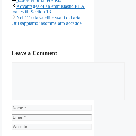
postorder brud recension
Advantages of an enthusiastic FHA
loan with Section 13
Nel 1110 la satellite svani dal aria.
Qui sappiamo insomma atto accadde
Leave a Comment
Comment
Name
Email
Website