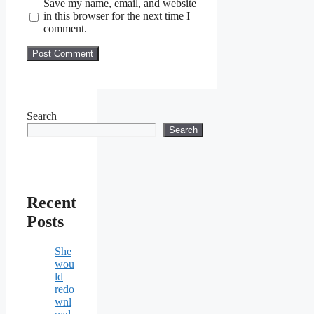
Save my name, email, and website
in this browser for the next time I
comment.
Search
Search
Recent
Posts
She
wou
ld
redo
wnl