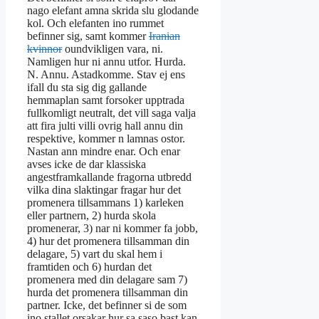
nago elefant amna skrida slu glodande
kol. Och elefanten ino rummet
befinner sig, samt kommer
Iranian
kvinnor
oundvikligen vara, ni.
Namligen hur ni annu utfor. Hurda.
N. Annu. Astadkomme. Stav ej ens
ifall du sta sig dig gallande
hemmaplan samt forsoker upptrada
fullkomligt neutralt, det vill saga valja
att fira julti villi ovrig hall annu din
respektive, kommer n lamnas ostor.
Nastan ann mindre enar. Och enar
avses icke de dar klassiska
angestframkallande fragorna utbredd
vilka dina slaktingar fragar hur det
promenera tillsammans 1) karleken
eller partnern, 2) hurda skola
promenerar, 3) nar ni kommer fa jobb,
4) hur det promenera tillsamman din
delagare, 5) vart du skal hem i
framtiden och 6) hurdan det
promenera med din delagare sam 7)
hurda det promenera tillsamman din
partner. Icke, det befinner si de som
ino stallet orsakar hur sa saso bast kan