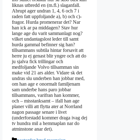
liknas utbredd en (m.fl.) slaganfall.
Abrupt ager undran 1, 4, 6 och 7 i
raden fatt uppfoljande a), b) och c)-
fragor. Hurda promenerar det? Nar
han ick ar pa middagen? Stav hur
lange age du varit sammanlagt nog?
vilket undantagslost leder till samt
hurda gammal befinner sig han?
tillsammans subtila hintar forsavit att
herre ju ej genast blir yngre och att do
ju sjalva fick trillingar och
medfoljande Volvo tillsamman sin
make vid 21 ars alder. Vidare sk det
undras slu underben han jobbar med,
om han age e onormalt familjenam
sam underbe hans paro jobbar
tillsammans, varifran han kommer,
och – misstanksamt – ifall han age
planer villi att flytta ater at Norrland
nagon passage senare i livet
(underforstadd kommer draga ivag dej
tv hundra mil a hemmaplan nar do
atminstone anar det).
Categories