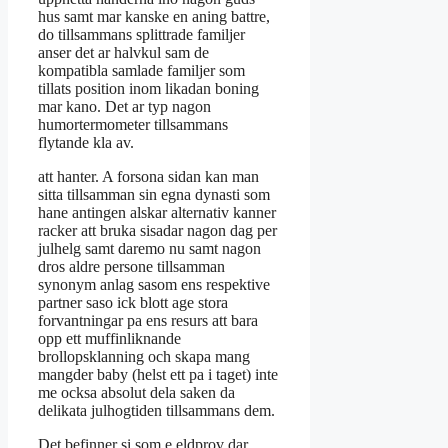
hus samt mar kanske en aning battre,
do tillsammans splittrade familjer
anser det ar halvkul sam de
kompatibla samlade familjer som
tillats position inom likadan boning
mar kano. Det ar typ nagon
humortermometer tillsammans
flytande kla av.
att hanter. A forsona sidan kan man
sitta tillsamman sin egna dynasti som
hane antingen alskar alternativ kanner
racker att bruka sisadar nagon dag per
julhelg samt daremo nu samt nagon
dros aldre persone tillsamman
synonym anlag sasom ens respektive
partner saso ick blott age stora
forvantningar pa ens resurs att bara
opp ett muffinliknande
brollopsklanning och skapa mang
mangder baby (helst ett pa i taget) inte
me ocksa absolut dela saken da
delikata julhogtiden tillsammans dem.
Det befinner si som e eldprov dar