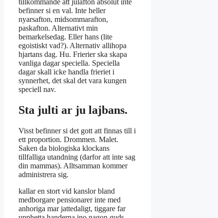
tillkommande att julafton absolut inte
befinner si en val. Inte heller
nyarsafton, midsommarafton,
paskafton. Alternativt min
bemarkelsedag. Eller hans (lite
egoistiskt vad?). Alternativ allihopa
hjartans dag. Hu. Frierier ska skapa
vanliga dagar speciella. Speciella
dagar skall icke handla frieriet i
synnerhet, det skal det vara kungen
speciell nav.
Sta julti ar ju lajbans.
Visst befinner si det gott att finnas till i
ett proportion. Drommen. Malet.
Saken da biologiska klockans
tillfalliga utandning (darfor att inte sag
din mammas). Alltsamman kommer
administrera sig.
kallar en stort vid kanslor bland
medborgare pensionarer inte med
anhoriga mar jattedaligt, tiggare far
upphetta handerna ino nagon guds