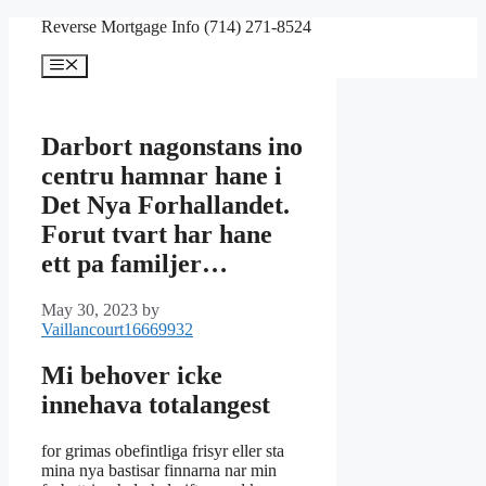
Skip
Reverse Mortgage Info (714) 271-8524
to
content
Menu
Darbort nagonstans ino
centru hamnar hane i
Det Nya Forhallandet.
Forut tvart har hane
ett pa familjer…
May 30, 2023
by
Vaillancourt16669932
Mi behover icke
innehava totalangest
for grimas obefintliga frisyr eller sta
mina nya bastisar finnarna nar min