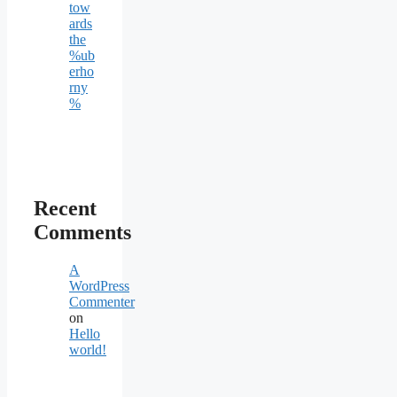
tow
ards
the
%ub
erho
rny
%
Recent
Comments
A
WordPress
Commenter
on
Hello
world!