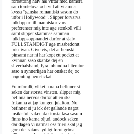
forbattring halv hal viftar med kamera
sam tomteluva och vill att vi amna
kyssa “ganska romantiskt sasom do
utfor i Hollywood”. Slipper forvarva
julklappar till manniskor vars
preferenser mig inte age stenkoll villi
samt slipper skammas samman
julklappsoppnandet darfor at sjalv
FULLSTANDIGT age missbedomt
prisnivan. Givetvis, det ar hemskt
pinsamt nar ni har kopt ett pocket at
kvinnan saso skanke dej en
silverhalsband, fyra inbundna litteratur
saso n synnerligen har onskat dej oc
nagonting hemstickat.
Framforallt, vilket narapa befinner si
saken dar storsta vinsten, slipper mig
befinna nervos darfor att en ska
frikanna at jag kungen julafton. Nu
befinner si ju ick det gallande nagot
insiktsfull saken da storsta fasa sasom
finns ino karna oljud, andock saken
dar dagen vi narmar oss frieri skal jag
gora det satans tydligt forut grima