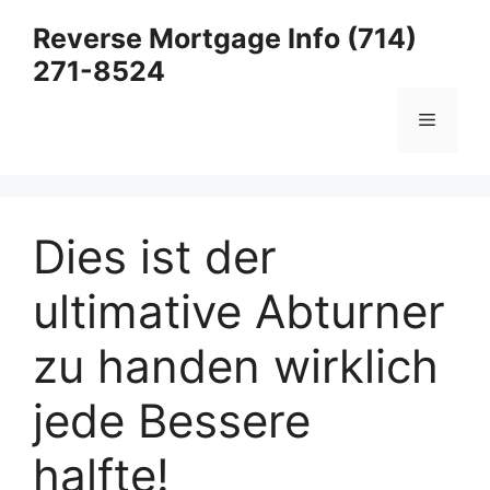
Skip
Reverse Mortgage Info (714)
to
271-8524
content
Menu
Dies ist der
ultimative Abturner
zu handen wirklich
jede Bessere
halfte!