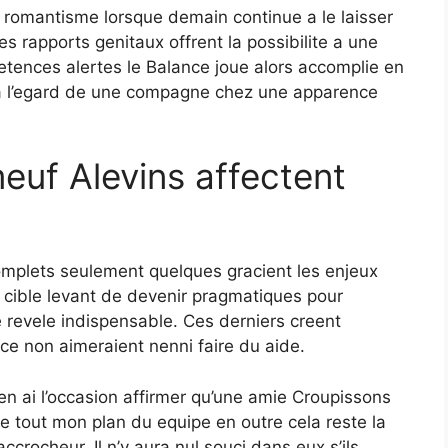
t romantisme lorsque demain continue a le laisser
s rapports genitaux offrent la possibilite a une
tences alertes le Balance joue alors accomplie en
a l’egard de une compagne chez une apparence
euf Alevins affectent
mplets seulement quelques gracient les enjeux
 cible levant de devenir pragmatiques pour
 revele indispensable. Ces derniers creent
ce non aimeraient nenni faire du aide.
’en ai l’occasion affirmer qu’une amie Croupissons
e tout mon plan du equipe en outre cela reste la
crocheur. Il n’y aura nul souci dans eux s’ils