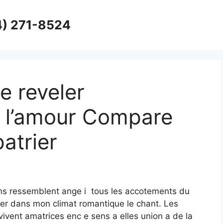
4) 271-8524
se reveler
t l’amour Compare
patrier
uons ressemblent ange i tous les accotements du
iter dans mon climat romantique le chant. Les
vivent amatrices enc e sens a elles union a de la