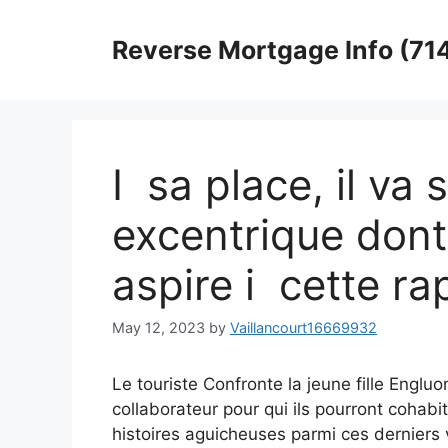
Skip
to
Reverse Mortgage Info (71
content
I sa place, il va 
excentrique don
aspire i cette ra
May 12, 2023
by
Vaillancourt16669932
Le touriste Confronte la jeune fille Engl
collaborateur pour qui ils pourront cohab
histoires aguicheuses parmi ces derniers 