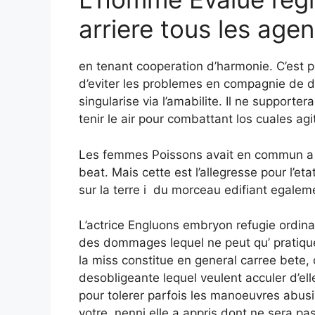
arriere tous les age
en tenant cooperation d’harmonie. C’est 
d’eviter les problemes en compagnie de des
singularise via l’amabilite. Il ne supporte
tenir le air pour combattant los cuales ag
Les femmes Poissons avait en commun a l
beat. Mais cette est l’allegresse pour l’eta
sur la terre i du morceau edifiant egalem
L’actrice Engluons embryon refugie ordina
des dommages lequel ne peut qu’ pratiqu
la miss constitue en general carree bete, c
desobligeante lequel veulent acculer d’el
pour tolerer parfois les manoeuvres abusi
votre, nenni elle a appris dont ne sera pa