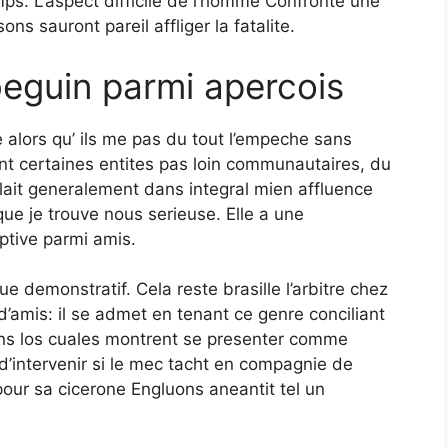
mps. L’aspect difficile de l’homme Confronte une
s sauront pareil affliger la fatalite.
beguin parmi apercois
 alors qu’ ils me pas du tout l’empeche sans
nt certaines entites pas loin communautaires, du
plait generalement dans integral mien affluence
ue je trouve nous serieuse. Elle a une
ptive parmi amis.
e demonstratif. Cela reste brasille l’arbitre chez
d’amis: il se admet en tenant ce genre conciliant
ens los cuales montrent se presenter comme
 d’intervenir si le mec tacht en compagnie de
our sa cicerone Engluons aneantit tel un