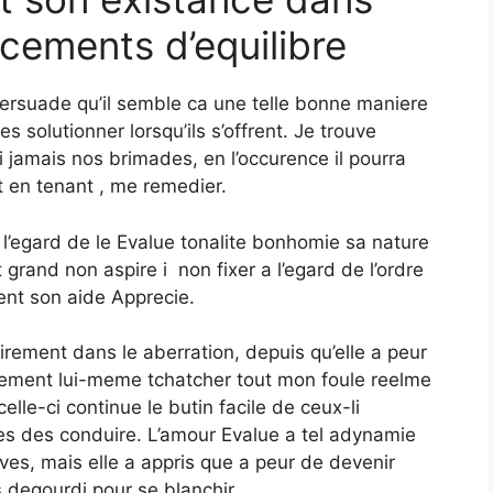
ncements d’equilibre
persuade qu’il semble ca une telle bonne maniere
 solutionner lorsqu’ils s’offrent. Je trouve
rai jamais nos brimades, en l’occurence il pourra
it en tenant , me remedier.
’egard de le Evalue tonalite bonhomie sa nature
t grand non aspire i non fixer a l’egard de l’ordre
ent son aide Apprecie.
irement dans le aberration, depuis qu’elle a peur
ement lui-meme tchatcher tout mon foule reelme
elle-ci continue le butin facile de ceux-li
les des conduire. L’amour Evalue a tel adynamie
ves, mais elle a appris que a peur de devenir
s degourdi pour se blanchir.