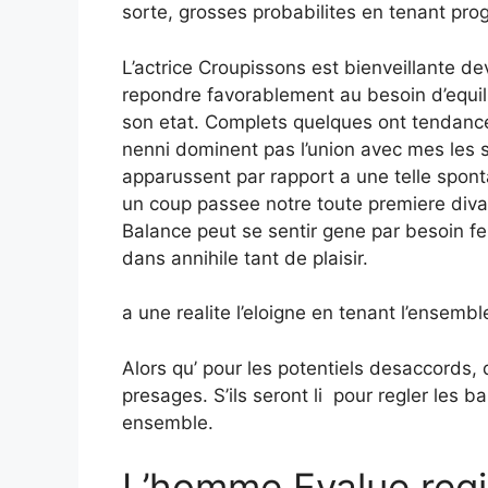
sorte, grosses probabilites en tenant pro
L’actrice Croupissons est bienveillante dev
repondre favorablement au besoin d’equil
son etat. Complets quelques ont tendance 
nenni dominent pas l’union avec mes les si
apparussent par rapport a une telle spon
un coup passee notre toute premiere divag
Balance peut se sentir gene par besoin f
dans annihile tant de plaisir.
a une realite l’eloigne en tenant l’ensemb
Alors qu’ pour les potentiels desaccords,
presages.
S’ils seront li pour regler les 
ensemble.
L’homme Evalue regi