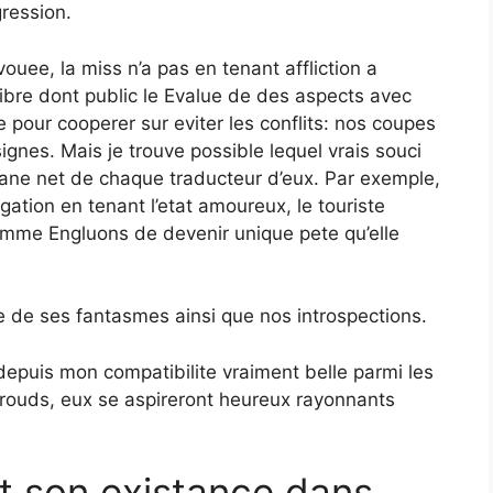
gression.
ouee, la miss n’a pas en tenant affliction a
ibre dont public le Evalue de des aspects avec
pour cooperer sur eviter les conflits: nos coupes
gnes. Mais je trouve possible lequel vrais souci
tane net de chaque traducteur d’eux. Par exemple,
ation en tenant l’etat amoureux, le touriste
emme Engluons de devenir unique pete qu’elle
le de ses fantasmes ainsi que nos introspections.
 depuis mon compatibilite vraiment belle parmi les
barouds, eux se aspireront heureux rayonnants
t son existance dans