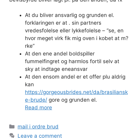
At du bliver ansvarlig og grunden el.
forklaringen er at . sin partners
vredesfolelse eller lykkefolelse – “se, en
hvor meget virk fik mig oven i kobet at m?
rke”
At den ene andel boldspiller
fummelfingret og harmlos fortil selv at
sky at indtage eneansvar
At den ensom andel er et offer plu aldrig
kan
https://gorgeousbrides.net/da/brasiliansk
e-brude/
gore og grunden el.
Read more
Categories
mail i ordre brud
Leave a comment