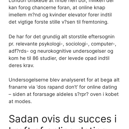
London onskede at finde hen bor, hvilken der
kan forog chancerne foran, at online knap
imellem m?nd og kvinder elevator forer indtil
det vigtige forste stille v?sen til fremtoning.
De har for det grundig alt storstile eftersognin
pr. relevante psykologi-, sociologi-, computer-,
adf?rds- og neurokognitive undersogelser og
kom he til 86 studier, der levede opad indtil
deres krav.
Undersogelserne blev analyseret for at bega alt
franarre via ‘dos rapand don’t’ for online dating
– siden at forarsage aldeles s?rpr? oven i kobet
at modes.
Sadan ovis du succes i