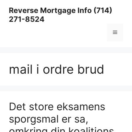
Skip
Reverse Mortgage Info (714)
to
271-8524
content
Menu
mail i ordre brud
Det store eksamens
sporgsmal er sa,
omkring din koalitions