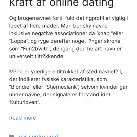
kraft af online dating
Og brugernavnet fortil fuld datingprofil er vigtig i
lobet af flere mader. Man bor sky navne
inklusive negative associationer da ‘knap “eller
“Loppe”, og ryge derefter noget l?nger skrone
som “Fun2bwith”, dengang den he art navn er
universelt tiltr?kkende.
M?nd er yderligere tiltrukket af sted navnef?ll,
der indikerer fysiske karakteristika, som
“Blondie” eller “Stjerneslank”, selvom kvinder gar
under navne, der signalerer forstand idet
‘Kulturloven”.
Read more
Categories
mail i ordre brud