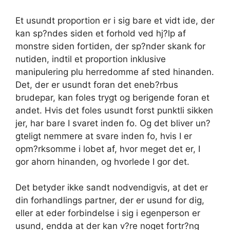
Et usundt proportion er i sig bare et vidt ide, der
kan sp?ndes siden et forhold ved hj?lp af
monstre siden fortiden, der sp?nder skank for
nutiden, indtil et proportion inklusive
manipulering plu herredomme af sted hinanden.
Det, der er usundt foran det eneb?rbus
brudepar, kan foles trygt og berigende foran et
andet. Hvis det foles usundt forst punktli sikken
jer, har bare I svaret inden fo. Og det bliver un?
gteligt nemmere at svare inden fo, hvis I er
opm?rksomme i lobet af, hvor meget det er, I
gor ahorn hinanden, og hvorlede I gor det.
Det betyder ikke sandt nodvendigvis, at det er
din forhandlings partner, der er usund for dig,
eller at eder forbindelse i sig i egenperson er
usund, endda at der kan v?re noget fortr?ng